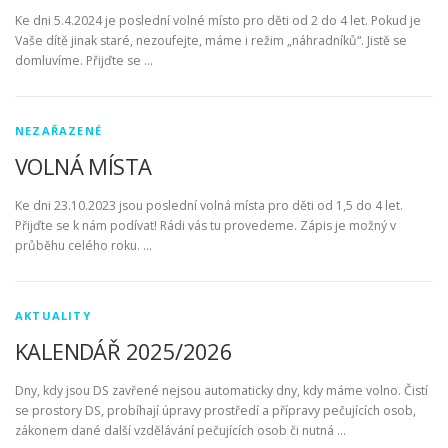
Ke dni 5.4.2024 je poslední volné místo pro děti od 2 do 4 let. Pokud je
Vaše dítě jinak staré, nezoufejte, máme i režim „náhradníků“. Jistě se
domluvíme. Přijďte se …
NEZAŘAZENÉ
VOLNÁ MÍSTA
Ke dni 23.10.2023 jsou poslední volná místa pro děti od 1,5 do 4 let.
Přijďte se k nám podívat! Rádi vás tu provedeme. Zápis je možný v
průběhu celého roku. …
AKTUALITY
KALENDÁŘ 2025/2026
Dny, kdy jsou DS zavřené nejsou automaticky dny, kdy máme volno. Čistí
se prostory DS, probíhají úpravy prostředí a přípravy pečujících osob,
zákonem dané další vzdělávání pečujících osob či nutná …