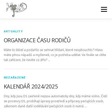
Přeskočit
na
Menu
obsah
O NÁS
SKUPINY
AKTUALITY
GALERIE
N
AKTUALITY
ORGANIZACE ČASU RODIČŮ
e
CENÍK
DOKUMENTY
KONTAKT
w
Máte to štěstí a podařilo se sehnat hlídaní, které nevybouchlo? Hlavu
máte plnou nápadů a myšlenek, co je potřeba udělat. Ve finále se cítíte
s
tak zahlceni, že nevíte co dřív? …
NEZAŘAZENÉ
KALENDÁŘ 2024/2025
Dny, kdy jsou DS zavřené nejsou automaticky dny, kdy máme volno. Čistí
se prostory DS, probíhají úpravy prostředí a přípravy pečujících osob,
zákonem dané další vzdělávání pečujících osob či nutná …